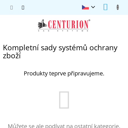
Přejít
NÁKUP
na
KOŠÍK
obsah
Kompletní sady systémů ochrany
zboží
Produkty teprve připravujeme.
Můžete se ale podívat na ostatní kategorie.