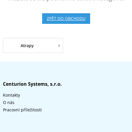
ZPĚT DO OBCHODU
Atrapy
Z
á
p
a
Centurion Systems, s.r.o.
t
Kontakty
í
O nás
Pracovní příležitosti