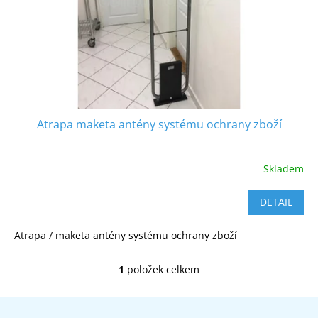
o
k
d
t
u
ů
k
t
ů
Atrapa maketa antény systému ochrany zboží
Skladem
DETAIL
Atrapa / maketa antény systému ochrany zboží
1
položek celkem
O
v
l
Z
á