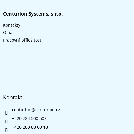
á
d
p
a
a
Centurion Systems, s.r.o.
c
t
í
Kontakty
í
p
r
O nás
v
Pracovní příležitosti
k
y
v
ý
p
i
s
u
Kontakt
centurion
@
centurion.cz
+420 724 500 502
+420 283 88 00 18