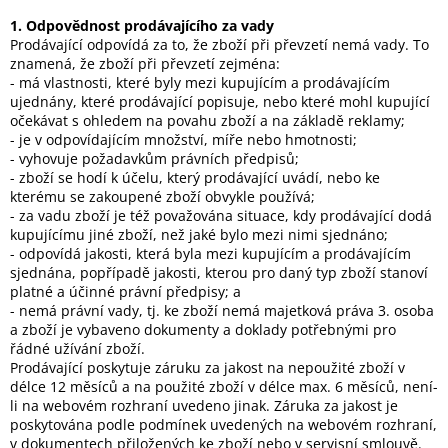
1. Odpovědnost prodávajícího za vady
Prodávající odpovídá za to, že zboží při převzetí nemá vady. To
znamená, že zboží při převzetí zejména:
- má vlastnosti, které byly mezi kupujícím a prodávajícím
ujednány, které prodávající popisuje, nebo které mohl kupující
očekávat s ohledem na povahu zboží a na základě reklamy;
- je v odpovídajícím množství, míře nebo hmotnosti;
- vyhovuje požadavkům právních předpisů;
- zboží se hodí k účelu, který prodávající uvádí, nebo ke
kterému se zakoupené zboží obvykle používá;
- za vadu zboží je též považována situace, kdy prodávající dodá
kupujícímu jiné zboží, než jaké bylo mezi nimi sjednáno;
- odpovídá jakosti, která byla mezi kupujícím a prodávajícím
sjednána, popřípadě jakosti, kterou pro daný typ zboží stanoví
platné a účinné právní předpisy; a
- nemá právní vady, tj. ke zboží nemá majetková práva 3. osoba
a zboží je vybaveno dokumenty a doklady potřebnými pro
řádné užívání zboží.
Prodávající poskytuje záruku za jakost na nepoužité zboží v
délce 12 měsíců a na použité zboží v délce max. 6 měsíců, není-
li na webovém rozhraní uvedeno jinak. Záruka za jakost je
poskytována podle podmínek uvedených na webovém rozhraní,
v dokumentech přiložených ke zboží nebo v servisní smlouvě.