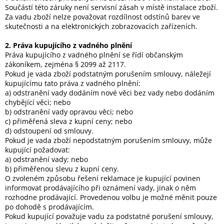
Součástí této záruky není servisní zásah v místě instalace zboží.
Za vadu zboží nelze považovat rozdílnost odstínů barev ve
skutečnosti a na elektronických zobrazovacích zařízeních.
2. Práva kupujícího z vadného plnění
Práva kupujícího z vadného plnění se řídí občanským
zákoníkem, zejména § 2099 až 2117.
Pokud je vada zboží podstatným porušením smlouvy, náležejí
kupujícímu tato práva z vadného plnění:
a) odstranění vady dodáním nové věci bez vady nebo dodáním
chybějící věci; nebo
b) odstranění vady opravou věci; nebo
c) přiměřená sleva z kupní ceny; nebo
d) odstoupení od smlouvy.
Pokud je vada zboží nepodstatným porušením smlouvy, může
kupující požadovat:
a) odstranění vady; nebo
b) přiměřenou slevu z kupní ceny.
O zvoleném způsobu řešení reklamace je kupující povinen
informovat prodávajícího při oznámení vady, jinak o něm
rozhodne prodávající. Provedenou volbu je možné měnit pouze
po dohodě s prodávajícím.
Pokud kupující považuje vadu za podstatné porušení smlouvy,