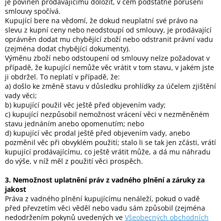
je povinen prodávajícímu doložit, v čem podstatné porušení
smlouvy spočívá.
Kupující bere na vědomí, že dokud neuplatní své právo na
slevu z kupní ceny nebo neodstoupí od smlouvy, je prodávající
oprávněn dodat mu chybějící zboží nebo odstranit právní vadu
(zejména dodat chybějící dokumenty).
Výměnu zboží nebo odstoupení od smlouvy nelze požadovat v
případě, že kupující nemůže věc vrátit v tom stavu, v jakém jste
ji obdržel. To neplatí v případě, že:
a) došlo ke změně stavu v důsledku prohlídky za účelem zjištění
vady věci;
b) kupující použil věc ještě před objevením vady;
c) kupující nezpůsobil nemožnost vrácení věci v nezměněném
stavu jednáním anebo opomenutím; nebo
d) kupující věc prodal ještě před objevením vady, anebo
pozměnil věc při obvyklém použití; stalo li se tak jen zčásti, vrátí
kupující prodávajícímu, co ještě vrátit může, a dá mu náhradu
do výše, v níž měl z použití věci prospěch.
3. Nemožnost uplatnění práv z vadného plnění a záruky za
jakost
Práva z vadného plnění kupujícímu nenáleží, pokud o vadě
před převzetím věci věděl nebo vadu sám způsobil (zejména
nedodržením pokynů uvedených ve
Všeobecných obchodních