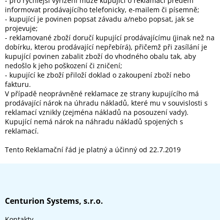
- pro rychlejší vyřízení může kupující o reklamaci předem
informovat prodávajícího telefonicky, e-mailem či písemně;
- kupující je povinen popsat závadu a/nebo popsat, jak se
projevuje;
- reklamované zboží doručí kupující prodávajícímu (jinak než na
dobírku, kterou prodávající nepřebírá), přičemž při zasílání je
kupující povinen zabalit zboží do vhodného obalu tak, aby
nedošlo k jeho poškození či zničení;
- kupující ke zboží přiloží doklad o zakoupení zboží nebo
fakturu.
V případě neoprávněné reklamace ze strany kupujícího má
prodávající nárok na úhradu nákladů, které mu v souvislosti s
reklamací vznikly (zejména nákladů na posouzení vady).
Kupující nemá nárok na náhradu nákladů spojených s
reklamací.
Tento Reklamační řád je platný a účinný od 22.7.2019
Z
á
p
a
Centurion Systems, s.r.o.
t
Kontakty