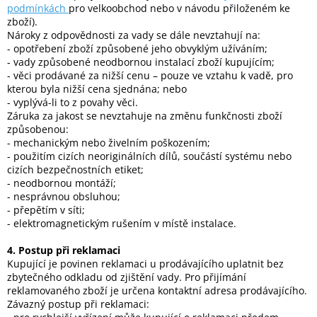
podmínkách
pro velkoobchod nebo v návodu přiloženém ke
zboží).
Nároky z odpovědnosti za vady se dále nevztahují na:
- opotřebení zboží způsobené jeho obvyklým užíváním;
- vady způsobené neodbornou instalací zboží kupujícím;
- věci prodávané za nižší cenu – pouze ve vztahu k vadě, pro
kterou byla nižší cena sjednána; nebo
- vyplývá-li to z povahy věci.
Záruka za jakost se nevztahuje na změnu funkčnosti zboží
způsobenou:
- mechanickým nebo živelním poškozením;
- použitím cizích neoriginálních dílů, součástí systému nebo
cizích bezpečnostních etiket;
- neodbornou montáží;
- nesprávnou obsluhou;
- přepětím v síti;
- elektromagnetickým rušením v místě instalace.
4. Postup při reklamaci
Kupující je povinen reklamaci u prodávajícího uplatnit bez
zbytečného odkladu od zjištění vady. Pro přijímání
reklamovaného zboží je určena kontaktní adresa prodávajícího.
Závazný postup při reklamaci: