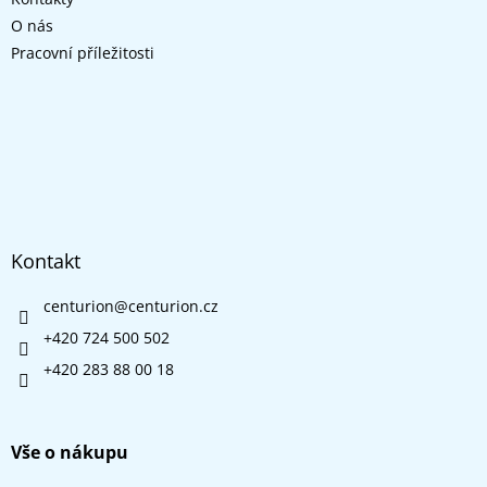
í
O nás
Pracovní příležitosti
Kontakt
centurion
@
centurion.cz
+420 724 500 502
+420 283 88 00 18
Vše o nákupu