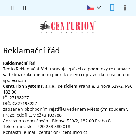
Přejít
NÁKUP
na
KOŠÍK
obsah
Reklamační řád
Reklamační řád
Tento Reklamační řád upravuje způsob a podmínky reklamace
vad zboží zakoupeného podnikatelem či právnickou osobou od
společnosti
Centurion Systems, s.r.o.
, se sídlem Praha 8, Bínova 529/2, PSČ
182 00
IČ: 27198227
DIČ: CZ27198227
zapsané v obchodním rejstříku vedeném Městským soudem v
Praze, oddíl C, vložka 103788
Adresa pro doručování: Bínova 529/2, 182 00 Praha 8
Telefonní číslo: +420 283 880 018
Kontaktní e-mail: centurion@centurion.cz